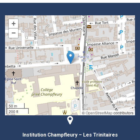
+
−
50 m
200 ft
©
OpenStreetMap
contributors
Institution Champfleury – Les Trinitaires