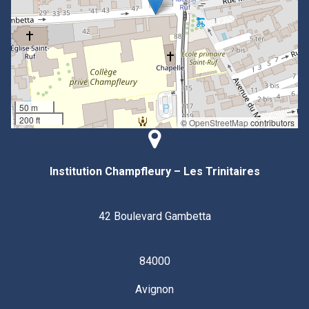
50 m
200 ft
©
OpenStreetMap
contributors
Institution Champfleury – Les Trinitaires
42 Boulevard Gambetta
84000
Avignon