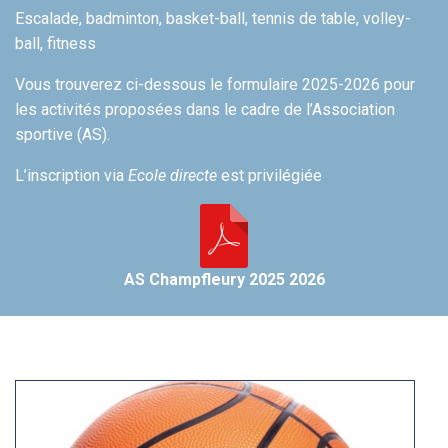
Escalade, badminton, basket-ball, tennis de table, volley-
ball, fitness
Vous trouverez ci-dessous le formulaire 2025-2026 pour
les activités proposées dans le cadre de l’Association
sportive (AS).
L’inscription via
Ecole directe
est privilégiée
AS Champfleury 2025 2026