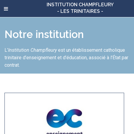
INSTITUTION CHAMPFLEURY
- LES TRINITAIRES -
Notre institution
L’
Institution Champfleury
est un établissement catholique
trinitaire d’enseignement et d’éducation, associé à l’État par
contrat.