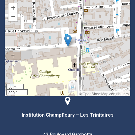
+
−
50 m
200 ft
©
OpenStreetMap
contributors
Institution Champfleury – Les Trinitaires
42 Boulevard Gambetta