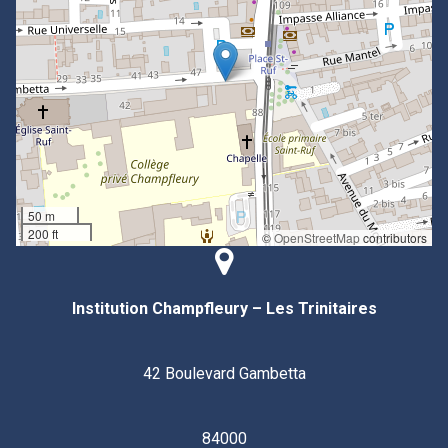
50 m
200 ft
©
OpenStreetMap
contributors
Institution Champfleury – Les Trinitaires
42 Boulevard Gambetta
84000