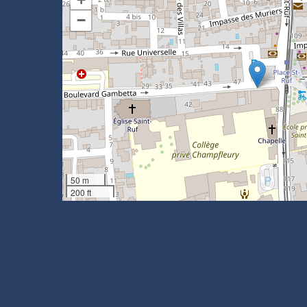
−
50 m
200 ft