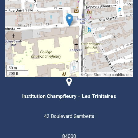
50 m
200 ft
©
OpenStreetMap
contributors
Institution Champfleury – Les Trinitaires
42 Boulevard Gambetta
84000