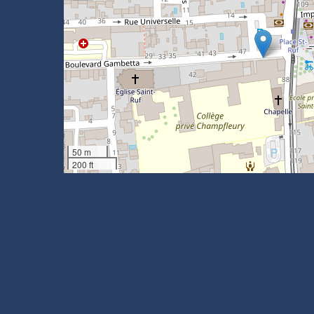
50 m
200 ft