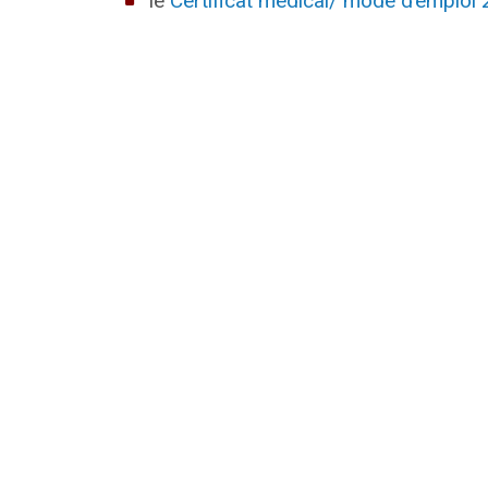
le
Certificat médical/ mode d’emplo