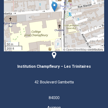
50 m
200 ft
©
OpenStreetMap
contributors
Institution Champfleury – Les Trinitaires
42 Boulevard Gambetta
84000
Avignon