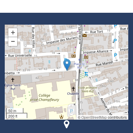
+
−
50 m
200 ft
©
OpenStreetMap
contributors