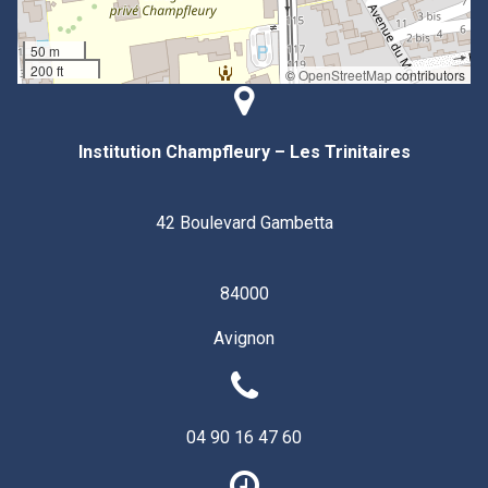
50 m
200 ft
©
OpenStreetMap
contributors
Institution Champfleury – Les Trinitaires
42 Boulevard Gambetta
84000
Avignon
04 90 16 47 60