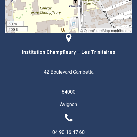
50 m
200 ft
©
OpenStreetMap
contributors
Institution Champfleury – Les Trinitaires
42 Boulevard Gambetta
84000
Avignon
04 90 16 47 60