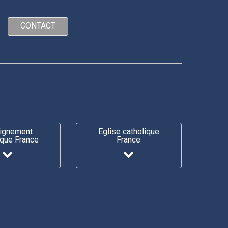
CONTACT
ignement
Eglise catholique
ique France
France