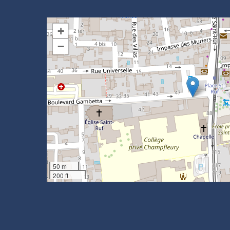
+
−
50 m
200 ft