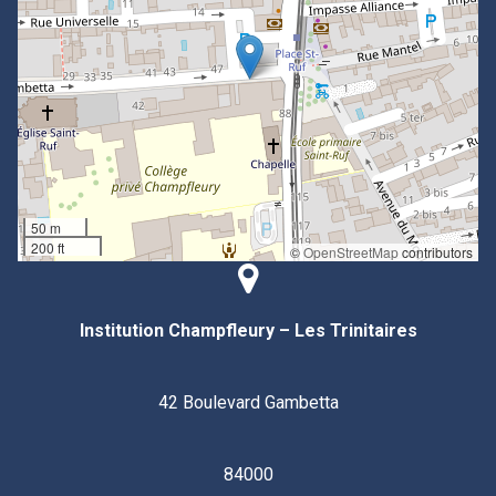
50 m
200 ft
©
OpenStreetMap
contributors
Institution Champfleury – Les Trinitaires
42 Boulevard Gambetta
84000