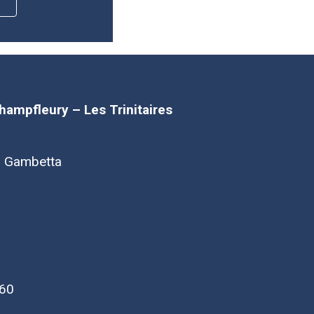
Champfleury – Les Trinitaires
d Gambetta
 60