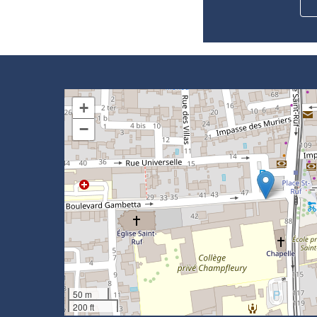
+
−
50 m
200 ft