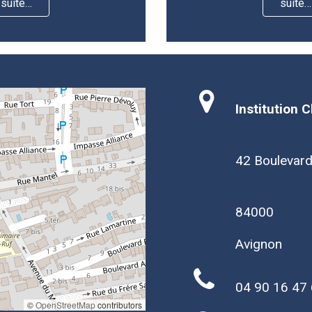
suite…
suite…
Institution 
42 Boulevar
84000
Avignon
04 90 16 47
©
OpenStreetMap
contributors