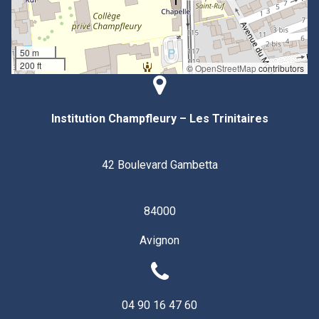
50 m
200 ft
©
OpenStreetMap
contributors
Institution Champfleury – Les Trinitaires
42 Boulevard Gambetta
84000
Avignon
04 90 16 47 60