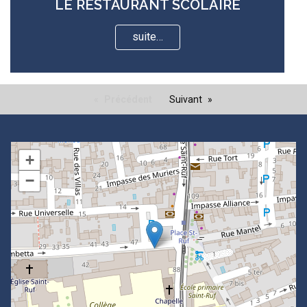
LE RESTAURANT SCOLAIRE
suite…
Précédent
Suivant
+
−