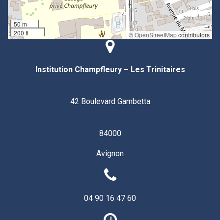
50 m
200 ft
©
OpenStreetMap
contributors
Institution Champfleury – Les Trinitaires
42 Boulevard Gambetta
84000
Avignon
04 90 16 47 60