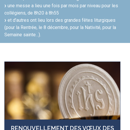
une messe a lieu une fois par mois par niveau pour les
collégiens, de 8h20 à 8h55
et d’autres ont lieu lors des grandes fêtes liturgiques
(pour la Rentrée, le 8 décembre, pour la Nativité, pour la
Semaine sainte…).
RENOUVELLEMENT DES VŒUX DES