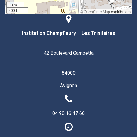
50 m
200 ft
©
OpenStreetMap
contributors
Institution Champfleury – Les Trinitaires
42 Boulevard Gambetta
84000
Avignon
04 90 16 47 60