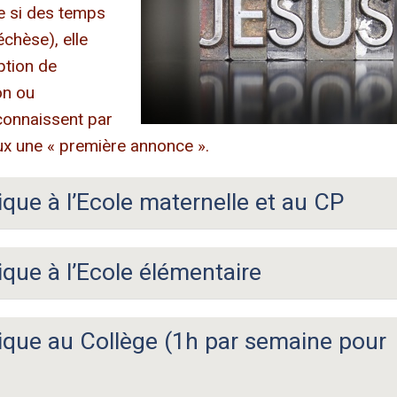
e si des temps
chèse), elle
ption de
on ou
 connaissent par
’eux une « première annonce ».
ique à l’Ecole maternelle et au CP
ique à l’Ecole élémentaire
lique au Collège (1h par semaine pour