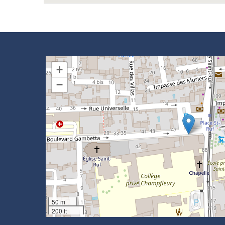
+
−
50 m
200 ft