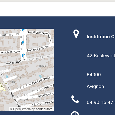
Institution 
42 Boulevar
84000
Avignon
04 90 16 47
©
OpenStreetMap
contributors