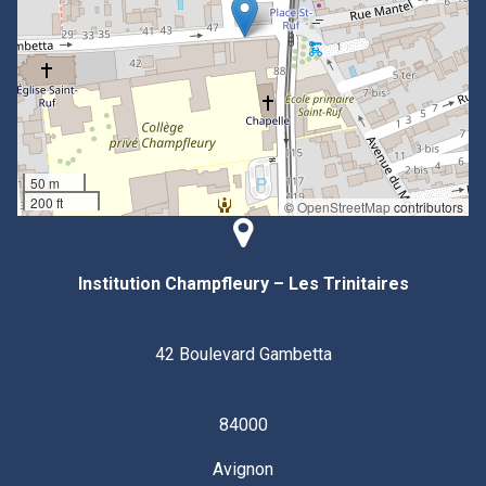
50 m
200 ft
©
OpenStreetMap
contributors
Institution Champfleury – Les Trinitaires
42 Boulevard Gambetta
84000
Avignon