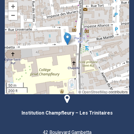
+
−
50 m
200 ft
©
OpenStreetMap
contributors
Institution Champfleury – Les Trinitaires
42 Boulevard Gambetta