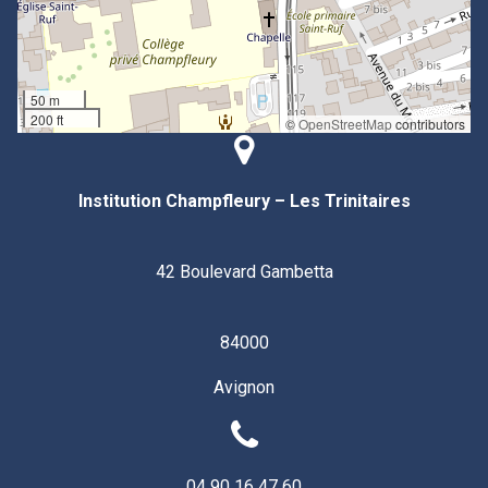
50 m
200 ft
©
OpenStreetMap
contributors
Institution Champfleury – Les Trinitaires
42 Boulevard Gambetta
84000
Avignon
04 90 16 47 60