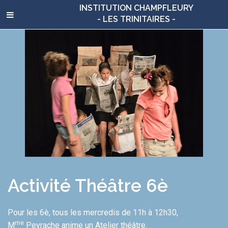
INSTITUTION CHAMPFLEURY
- LES TRINITAIRES -
Activité Théâtre 6è
Pour les 6è, tous les mercredis de 11h à 12h30,
me
M
Peyrache anime un Atelier théâtre.