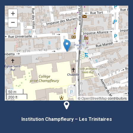
+
−
50 m
200 ft
©
OpenStreetMap
contributors
Institution Champfleury – Les Trinitaires