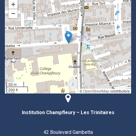
+
−
50 m
200 ft
©
OpenStreetMap
contributors
Institution Champfleury – Les Trinitaires
42 Boulevard Gambetta