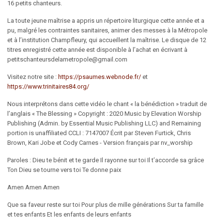
16 petits chanteurs.
La toute jeune maîtrise a appris un répertoire liturgique cette année et a
pu, malgré les contraintes sanitaires, animer des messes à la Métropole
et à l’institution Champfleury, qui accueillent la maîtrise. Le disque de 12
titres enregistré cette année est disponible à l’achat en écrivant à
petitschanteursdelametropole@gmail.com
Visitez notre site :
https://psaumes.webnode.fr/
et
https://www.trinitaires84.org/
Nous interprétons dans cette vidéo le chant « la bénédiction » traduit de
l’anglais « The Blessing » Copyright : 2020 Music by Elevation Worship
Publishing (Admin. by Essential Music Publishing LLC) and Remaining
portion is unaffiliated CCLI : 7147007 Écrit par Steven Furtick, Chris
Brown, Kari Jobe et Cody Carnes - Version français par nv_worship
Paroles : Dieu te bénit et te garde Il rayonne sur toi Il t’accorde sa grâce
Ton Dieu se tourne vers toi Te donne paix
Amen Amen Amen
Que sa faveur reste sur toi Pour plus de mille générations Sur ta famille
et tes enfants Et les enfants de leurs enfants