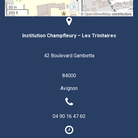
50 m
200 ft
©
OpenStreetMap
contributors
Institution Champfleury – Les Trinitaires
42 Boulevard Gambetta
84000
Avignon
04 90 16 47 60