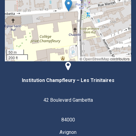
50 m
200 ft
©
OpenStreetMap
contributors
Institution Champfleury – Les Trinitaires
42 Boulevard Gambetta
84000
Avignon