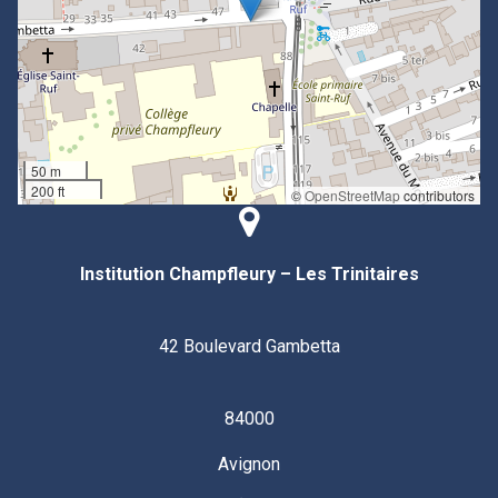
50 m
200 ft
©
OpenStreetMap
contributors
Institution Champfleury – Les Trinitaires
42 Boulevard Gambetta
84000
Avignon