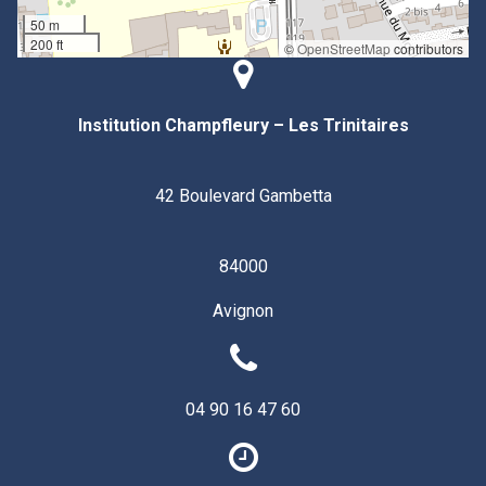
50 m
200 ft
©
OpenStreetMap
contributors
Institution Champfleury – Les Trinitaires
42 Boulevard Gambetta
84000
Avignon
04 90 16 47 60