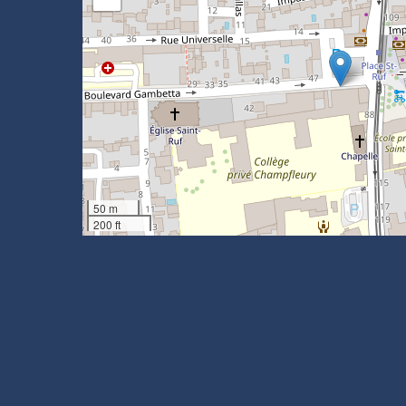
50 m
200 ft