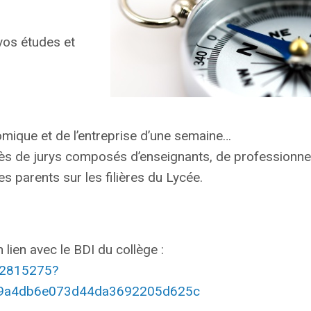
vos études et
ique et de l’entreprise d’une semaine…
s de jurys composés d’enseignants, de professionnel
s parents sur les filières du Lycée.
 lien avec le BDI du collège :
d22815275?
19a4db6e073d44da3692205d625c