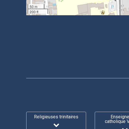
50 m
200 ft
Religieuses trinitaires
Enseign
catholique 